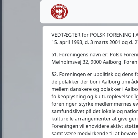
VEDTÆGTER for POLSK FORENING I AA
15. april 1993, d. 3 marts 2001 og d.
§1. Foreningens navn er: Polsk Foren
Mølholmsvej 32, 9000 Aalborg. Fore
§2. Foreningen er upolitisk og dens 
de polakker der bor i Aalborg områd
mellem danskere og polakker i Aalbo
folkeoplysning og kulturoplevelser. I
foreningen styrke medlemmernes evne
samfundslivet på det lokale og nati
kulturelle arrangementer at give gen
Foreningen vil endvidere aktivt støtt
samt være medvirkende til at bevare