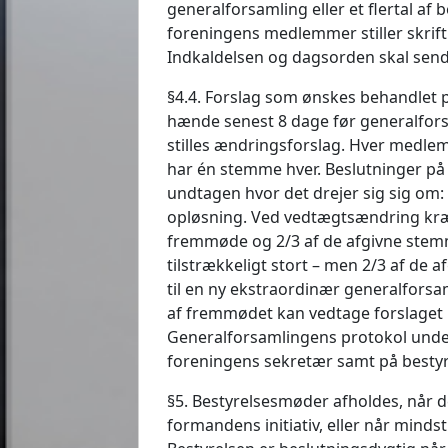
generalforsamling eller et flertal af
foreningens medlemmer stiller skrif
Indkaldelsen og dagsorden skal send
§4.4. Forslag som ønskes behandlet 
hænde senest 8 dage før generalfor
stilles ændringsforslag. Hver medl
har én stemme hver. Beslutninger på 
undtagen hvor det drejer sig sig om:
opløsning. Ved vedtægtsændring kræ
fremmøde og 2/3 af de afgivne stemm
tilstrækkeligt stort – men 2/3 af de 
til en ny ekstraordinær generalforsa
af fremmødet kan vedtage forslaget 
Generalforsamlingens protokol under
foreningens sekretær samt på besty
§5. Bestyrelsesmøder afholdes, når 
formandens initiativ, eller når min