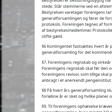
Bestyrelsen er beslutningsdygtig nå
stede. Står stemmerne ved en afste
Bestyrelsen varetager forenigens tarv
generalforsamlingen og fører de fors
protokols. Foreningen tegnes af f
af bestyrelsesmedlemmer. Protokolle
stifte gæld.
§6 Kontingentet fastsættes hvert år 
generalforsamling for det kommend
§7. Foreningens regnskab og virkeår s
Foreningens regnskab skal før den o
foreningens revisor, som tillige skal
anbragt i et anerkendt pengeinstitut
§8 På hvert års generalforsamling s
forløbne år er sket og hvilke planer o
§9. Til foreningens ophævelse kræves